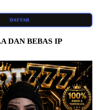
DAFTAR
 DAN BEBAS IP