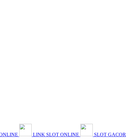
ONLINE
LINK SLOT ONLINE
SLOT GACOR